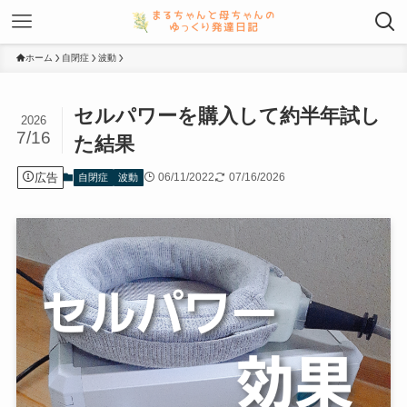
ホーム
自閉症
波動
セルパワーを購入して約半年試し
2026
7/16
た結果
広告
06/11/2022
07/16/2026
自閉症
波動