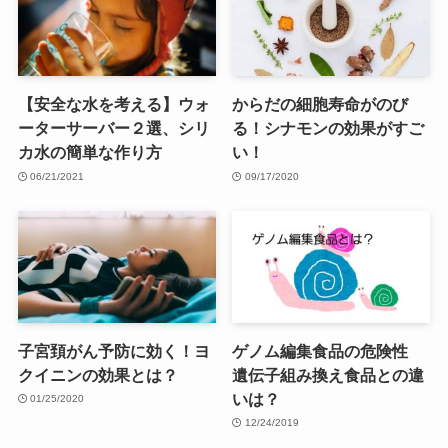
【安全な水を考える】ウォ
からだの細胞寿命がのび
ーターサーバー２選、シリ
る！シナモンの効果がすご
カ水の簡単な作り方
い！
06/21/2021
09/17/2020
子宮頚がん予防に効く！ヨ
ゲノム編集食品の危険性
クイニンの効果とは？
遺伝子組み換え食品との違
いは？
01/25/2020
12/24/2019