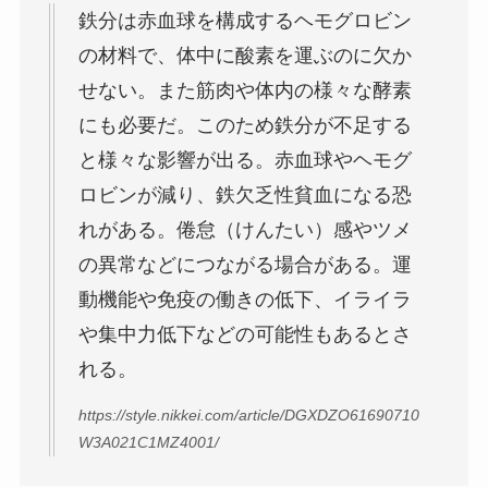
鉄分は赤血球を構成するヘモグロビン
の材料で、体中に酸素を運ぶのに欠か
せない。また筋肉や体内の様々な酵素
にも必要だ。このため鉄分が不足する
と様々な影響が出る。赤血球やヘモグ
ロビンが減り、鉄欠乏性貧血になる恐
れがある。倦怠（けんたい）感やツメ
の異常などにつながる場合がある。運
動機能や免疫の働きの低下、イライラ
や集中力低下などの可能性もあるとさ
れる。
https://style.nikkei.com/article/DGXDZO61690710
W3A021C1MZ4001/