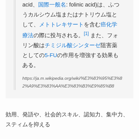
acid、
国際一般名
: folinic acid)は、ふつ
うカルシウム塩またはナトリウム塩と
して、
メトトレキサート
を含む
癌
化学
[1]
療法
の際に投与される。
また、フォ
リン酸は
チミジル酸シンターゼ
阻害薬
としての
5-FU
の作用を増強する効果も
ある。
https://ja.m.wikipedia.org/wiki/%E3%83%95%E3%8
2%A9%E3%83%AA%E3%83%B3%E9%85%B8
効用、発語や、社会的スキル、認知力、集中力、
スティムを抑える