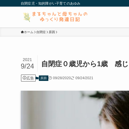
自閉症児・知的障がい子育てのあゆみ
ホーム
自閉症
原因
2021
自閉症０歳児から1歳 感
9/24
広告
09/28/2020
09/24/2021
原因