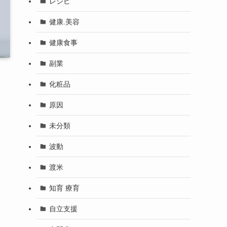
レシピ
健康.美容
健康食事
副業
化粧品
原因
未分類
波動
渡米
知育 療育
自立支援