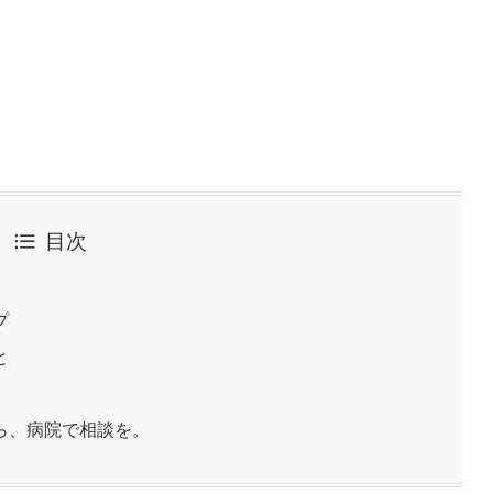
目次
プ
と
ら、病院で相談を。